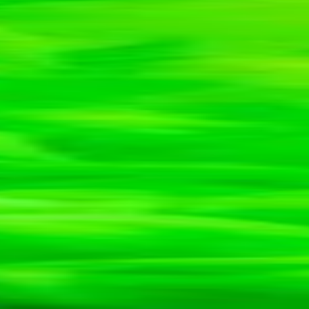
Accueil
Nos services
Création de sites web
Référencement naturel
SEO
Publicité Google Ads
Gestion des médias
sociaux
CMS intuitif
Vêtements Personnalisés
FAQ
Projets
Étiquette Ta Bière
Enseignes Commerciales
Nous joindre
1 (844) 877-6273